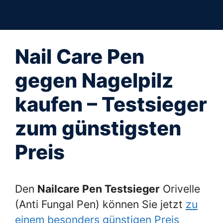
Zum
Inhalt
springen
Nail Care Pen
gegen Nagelpilz
kaufen – Testsieger
zum günstigsten
Preis
Den
Nailcare Pen Testsieger
Orivelle
(Anti Fungal Pen) können Sie jetzt
zu
einem besonders günstigen Preis